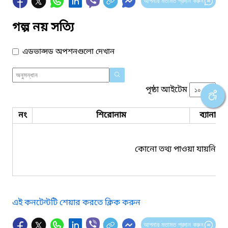
আপনার মতামত প্রদান করুন
গল্প নয় সত্যি
এডভান্সড অপশনগুলো দেখান
পৃষ্ঠা আইটেম
নং
শিরোনাম
ব্যানার 
কোনো তথ্য পাওয়া যায়নি।
এই কনটেন্টটি শেয়ার করতে ক্লিক করুন
আপনার মতামত প্রদান করুন