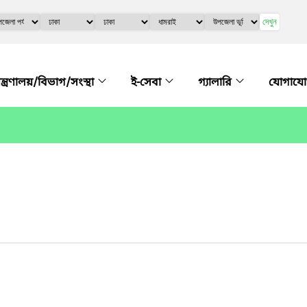
দেখুন
ন্ত্রণালয়/বিভাগ/সংস্থা
ই-সেবা
গ্যালারি
যোগায