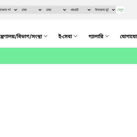
দেখুন
ন্ত্রণালয়/বিভাগ/সংস্থা
ই-সেবা
গ্যালারি
যোগায