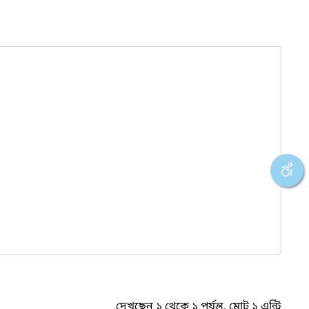
দেখছেন ১ থেকে ১ পর্যন্ত, মোট ১ এন্ট্রি