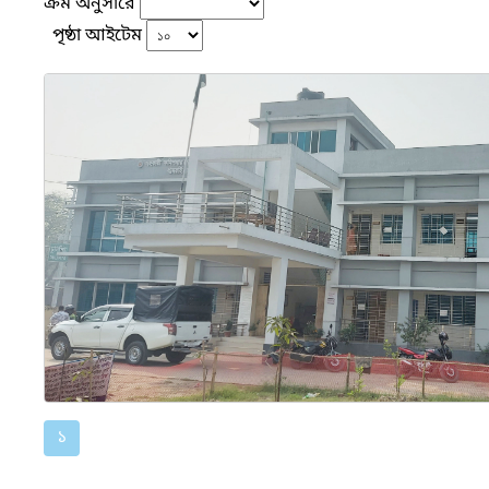
ক্রম অনুসারে
পৃষ্ঠা আইটেম
১