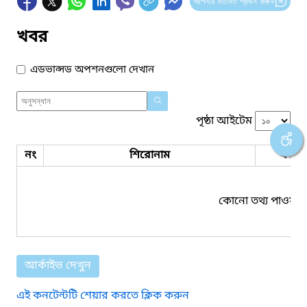
আপনার মতামত প্রদান করুন
খবর
এডভান্সড অপশনগুলো দেখান
পৃষ্ঠা আইটেম
নং
শিরোনাম
ফাইল
কোনো তথ্য পাওয়া য
আর্কাইভ দেখুন
এই কনটেন্টটি শেয়ার করতে ক্লিক করুন