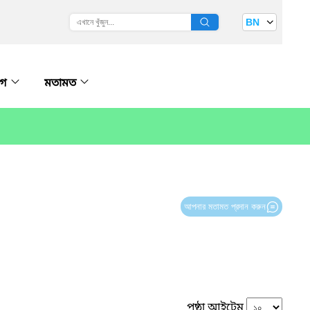
BN
োগ
মতামত
আপনার মতামত প্রদান করুন
পৃষ্ঠা আইটেম